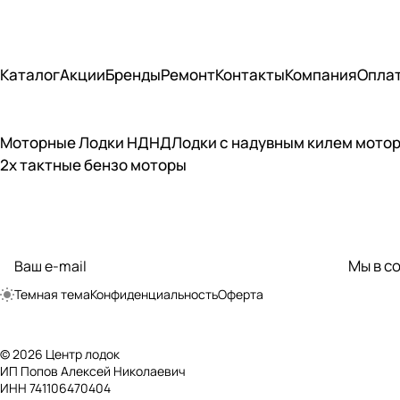
Каталог
Акции
Бренды
Ремонт
Контакты
Компания
Опла
Моторные Лодки НДНД
Лодки с надувным килем мото
2х тактные бензо моторы
Подписаться
на новости и акции
Мы в с
политикой
конфиденциальности
Темная тема
Конфиденциальность
Оферта
© 2026 Центр лодок
ИП Попов Алексей Николаевич
ИНН 741106470404