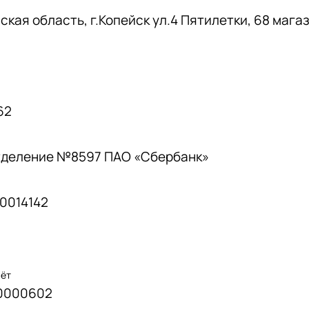
кая область, г.Копейск ул.4 Пятилетки, 68 мага
62
тделение №8597 ПАО «Сбербанк»
0014142
чёт
0000602