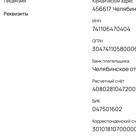
Лицензии
Юридический адрес
456617 Челябинс
Реквизиты
ИНН
741106470404
ОГРН
3047411058000
Банк плательщика
Челябинское о
Расчетный счёт
4080281047200
БИК
047501602
Корреспонденский с
3010181070000