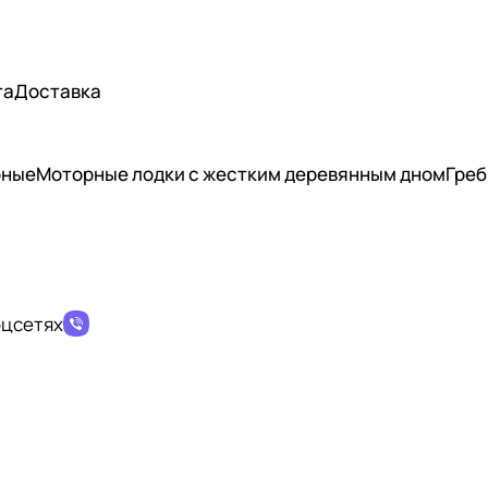
та
Доставка
рные
Моторные лодки с жестким деревянным дном
Греб
оцсетях