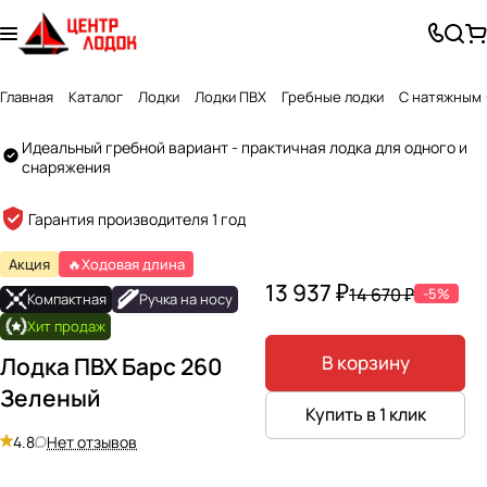
Главная
Каталог
Лодки
Лодки ПВХ
Гребные лодки
С натяжным 
Идеальный гребной вариант - практичная лодка для одного и
снаряжения
Created by GlyphGenius Studio
from the Noun Project
Гарантия производителя 1 год
Акция
🔥Ходовая длина
13 937 ₽
14 670 ₽
-5%
Компактная
Ручка на носу
Хит продаж
В корзину
Лодка ПВХ Барс 260
Зеленый
Купить в 1 клик
4.8
Нет отзывов